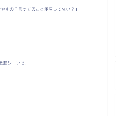
増やすの？言ってること矛盾してない？」
会話シーンで、