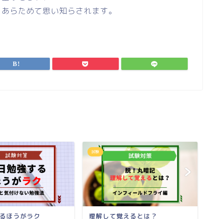
とあらためて思い知らされます。
試験
試
るほうがラク
理解して覚えるとは？
勉