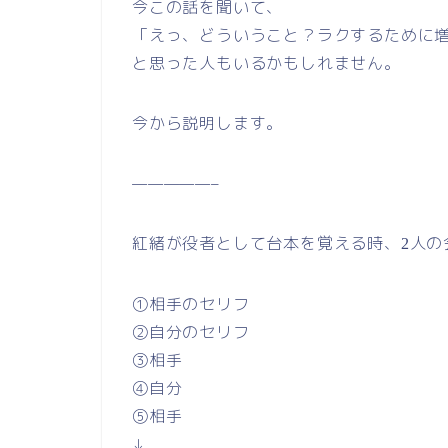
今この話を聞いて、
「えっ、どういうこと？ラクするために
と思った人もいるかもしれません。
今から説明します。
—————–
紅緒が役者として台本を覚える時、
人の
2
①相手のセリフ
②自分のセリフ
③相手
④自分
⑤相手
↓