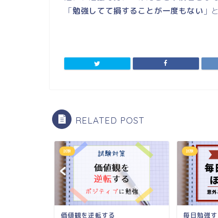
「
勉強してて損することが一度もない
」
RELATED POST
試験
試験
強法だと！？
価値観を逆転する
毎日勉強す