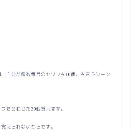
個、自分が偶数番号のセリフを
個、を言うシーン
10
リフを合わせた
個覚えます。
20
も覚えられないからです。