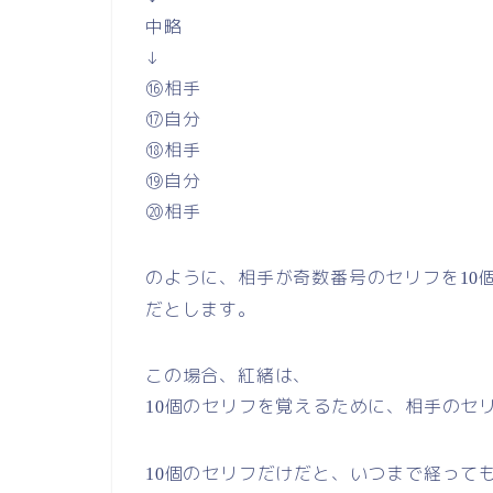
中略
↓
⑯相手
⑰自分
⑱相手
⑲自分
⑳相手
のように、相手が奇数番号のセリフを
10
だとします。
この場合、紅緒は、
個のセリフを覚えるために、相手のセ
10
個のセリフだけだと、いつまで経って
10