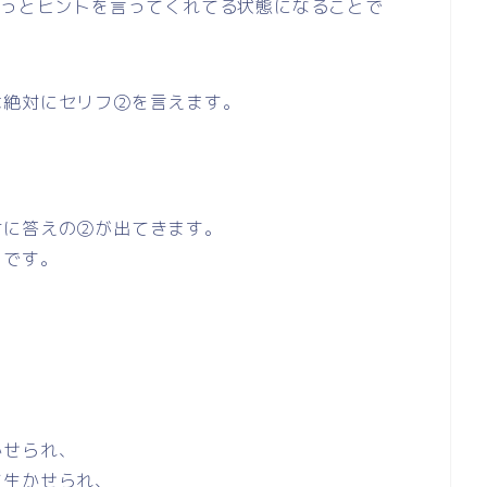
ずっとヒントを言ってくれてる状態になることで
は絶対にセリフ②を言えます。
。
対に答えの②が出てきます。
らです。
」
かせられ、
て生かせられ、