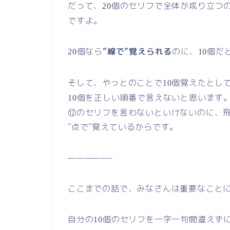
だって、
個のセリフで全体が成り立つの
20
ですよ。
個なら
”線で”覚えられる
のに、
個だ
20
10
そして、やっとのことで
個覚えたとし
10
個を正しい順番で言えないと思います
10
⑫のセリフを言わないといけないのに、
”点で”覚えているからです。
—————–
ここまでの話で、みなさんは重要なこと
自分の
個のセリフを一字一句間違えず
10